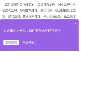
活性炭所涉及的项目有：工业废气处理、粉尘治理、有
机废气治理、酸碱废气处理、除尘治理、锅炉脱硫除尘工
程、尾气治理、废水回用处理、中水回用处理、生活污水
净化、去除有害有机物和异臭、各种制造、作业场所空气
×
的净化、去除重金属有害物质、工业纯水处理、超纯水处
欢迎来到本网站，请问有什么可以帮您？
理、水净化及化学污水处理的等等。
我们的今天靠的是全体员工的不懈努力和社会各界的支
现在咨询
稍后再说
낀
뀵
끅
뀴
持，我们将永远本着“质量是根本、服务为用户、开发则
首页
产品
电话
联系
长远”的企业原则，为广大用户提供更新、更优、更廉的
产品以及注重在产品的售前和售后服务上标新立异，竭诚
欢迎海内外客户及科研应用开发机构垂询指导！
版权所有：
深圳市兴万邦活性炭有限公司
粤ICP备11037428号-4
本网站由阿里云提供云计算及安全服务
本网站支持
IPv6