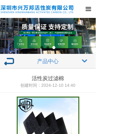
끀
产品中心
낔
活性炭过滤棉
创建时间：
2024-12-10
14:40