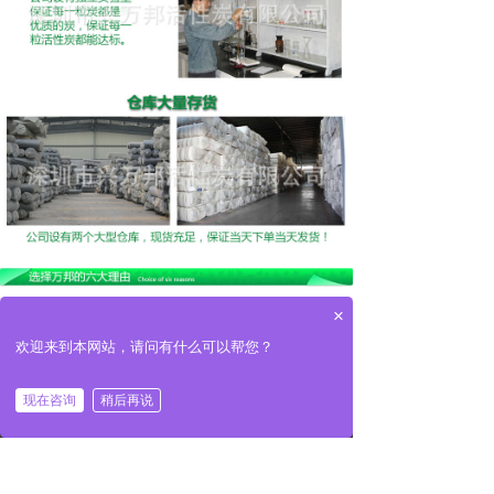
×
欢迎来到本网站，请问有什么可以帮您？
现在咨询
稍后再说
낀
뀵
끅
뀴
首页
产品
电话
联系